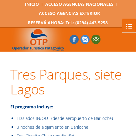
INICIO
ACCESO AGENCIAS NACIONALES
ACCESO AGENCIAS EXTERIOR
RESERVÁ AHORA: Tel.: (0294) 443-5258
Tres Parques, siete
Lagos
El programa incluye:
Traslados IN/OUT (desde aeropuerto de Bariloche)
3 noches de alojamiento en Bariloche
Exc. Circuito Chico (medio día)